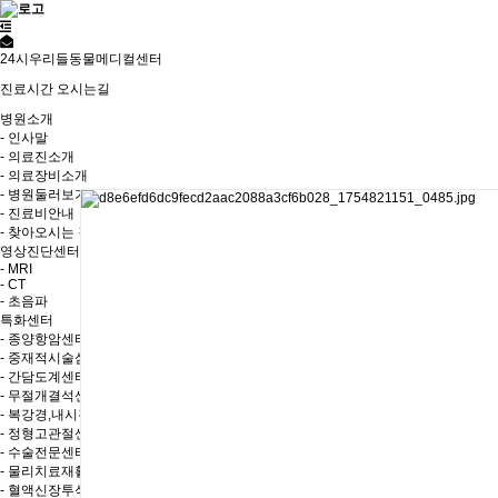
24시우리들동물메디컬센터
진료시간
오시는길
병원소개
- 인사말
- 의료진소개
- 의료장비소개
- 병원둘러보기
- 진료비안내
- 찾아오시는 길
영상진단센터
- MRI
- CT
- 초음파
특화센터
- 종양항암센터
- 중재적시술심장센터
- 간담도계센터
- 무절개결석센터
- 복강경,내시경센터
- 정형고관절센터
- 수술전문센터
- 물리치료재활센터
- 혈액신장투석센터