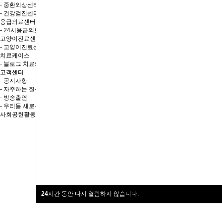
- 중환외상센터
- 건강검진센터
응급의료센터
- 24시응급의료센터
고양이진료센터
- 고양이진료센터
치료케이스
- 블로그 치료케이스
고객센터
- 공지사항
- 자주하는 질문답변
- 방송출연
- 우리들 새로운소식
사회공헌활동
24
시간 동안 다시 열람하지 않습니다.